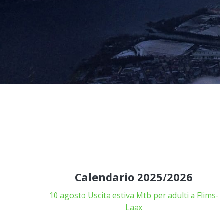
Calendario 2025/2026
10 agosto Uscita estiva Mtb per adulti a Flims-
Laax